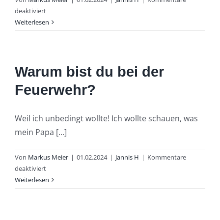
für
deaktiviert
Was
Weiterlesen
macht
ihr
bei
der
Warum bist du bei der
Kinderfeuerwehr?
Feuerwehr?
Weil ich unbedingt wollte! Ich wollte schauen, was
mein Papa [...]
Von
Markus Meier
|
01.02.2024
|
Jannis H
|
Kommentare
für
deaktiviert
Warum
Weiterlesen
bist
du
bei