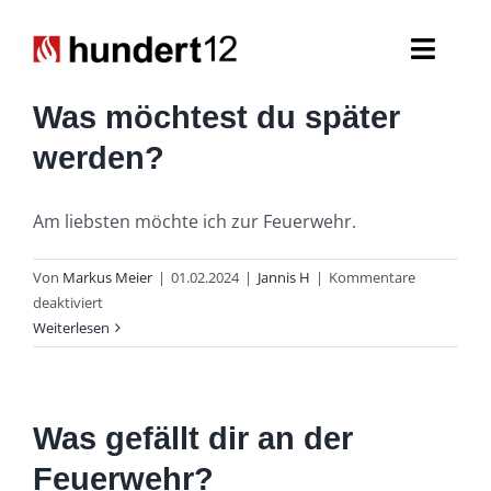
Zum
Inhalt
Toggl
springen
Navig
Was möchtest du später
Einsatzkräfte
werden?
Führungskräfte
Am liebsten möchte ich zur Feuerwehr.
Spezialaufgaben
Von
Markus Meier
|
01.02.2024
|
Jannis H
|
Kommentare
für
deaktiviert
Seniorenabteilung
Was
Weiterlesen
möchtest
Nachwuchs
du
später
werden?
Was gefällt dir an der
Feuerwehr?