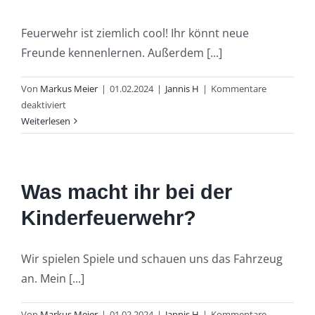
Feuerwehr ist ziemlich cool! Ihr könnt neue
Freunde kennenlernen. Außerdem [...]
Von
Markus Meier
|
01.02.2024
|
Jannis H
|
Kommentare
für
deaktiviert
Was
Weiterlesen
gefällt
dir
an
der
Was macht ihr bei der
Feuerwehr?
Kinderfeuerwehr?
Wir spielen Spiele und schauen uns das Fahrzeug
an. Mein [...]
Von
Markus Meier
|
01.02.2024
|
Jannis H
|
Kommentare