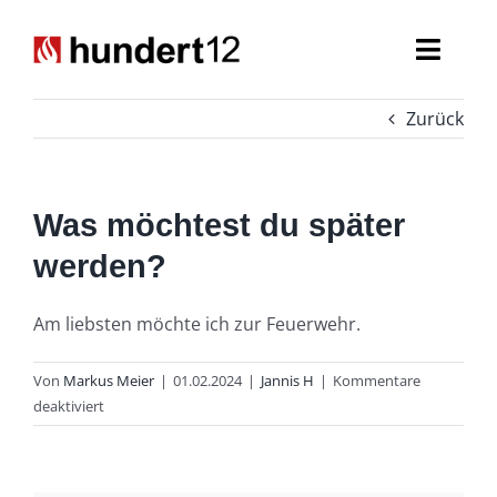
Zum
Inhalt
Toggl
springen
Navig
Zurück
Einsatzkräfte
Führungskräfte
Was möchtest du später
Spezialaufgaben
werden?
Seniorenabteilung
Am liebsten möchte ich zur Feuerwehr.
Nachwuchs
Von
Markus Meier
|
01.02.2024
|
Jannis H
|
Kommentare
für
deaktiviert
Was
möchtest
du