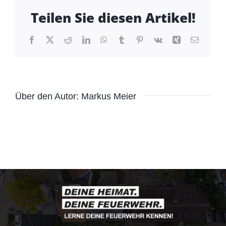
später
Teilen Sie diesen Artikel!
werden?
Facebook
X
Reddit
LinkedIn
WhatsApp
Tumblr
Pinterest
Vk
Xing
E-
Mail
Über den Autor:
Markus Meier