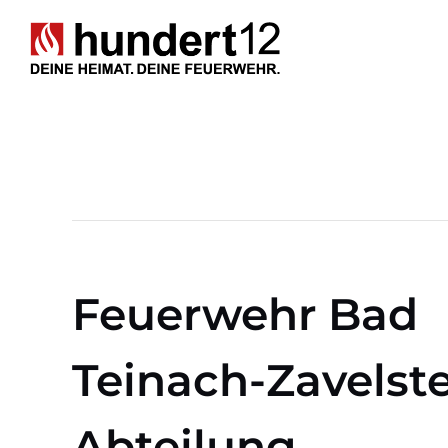
Zum
Inhalt
springen
Feuerwehr Bad
Teinach-Zavelst
Abteilung