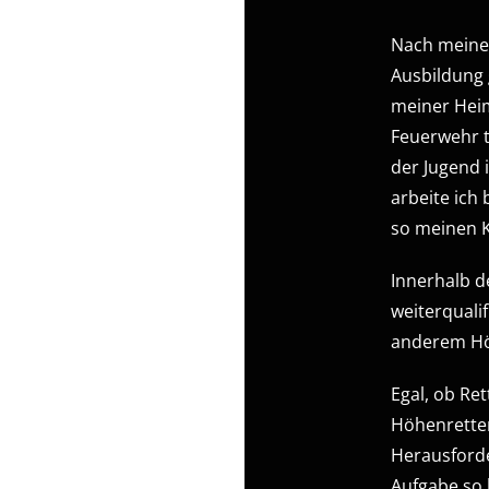
Nach meiner
Ausbildung 
meiner Heim
Feuerwehr t
der Jugend 
arbeite ich
so meinen K
Innerhalb 
weiterquali
anderem Hö
Egal, ob Re
Höhenretter
Herausforde
Aufgabe so