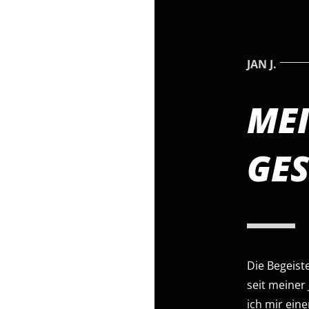
JAN J.
ME
GE
Die Begeist
seit meiner
ich mir eine