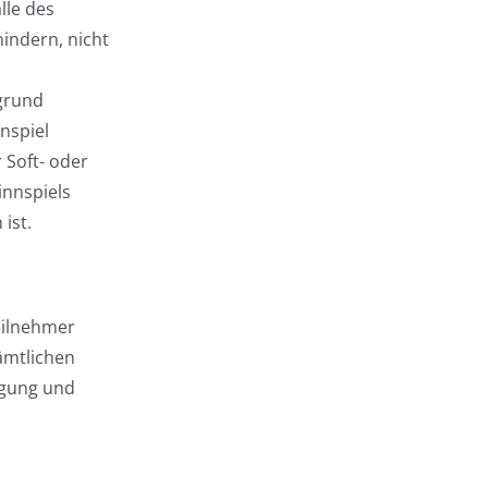
lle des
indern, nicht
fgrund
nspiel
 Soft- oder
nnspiels
ist.
Teilnehmer
ämtlichen
igung und