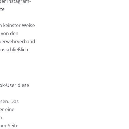
der Instagram-
te
n keinster Weise
r von den
feuerwehrverband
usschließlich
ok-User diese
sen. Das
er eine
h.
ram-Seite