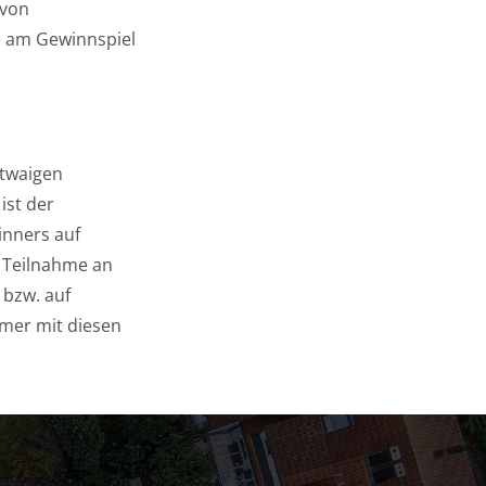
 von
 am Gewinnspiel
twaigen
ist der
inners auf
r Teilnahme an
bzw. auf
hmer mit diesen