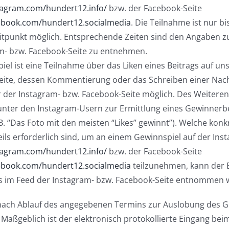
tagram.com/hundert12.info/
bzw. der Facebook-Seite
ebook.com/hundert12.socialmedia
. Die Teilnahme ist nur bi
tpunkt möglich. Entsprechende Zeiten sind den Angaben 
am- bzw. Facebook-Seite zu entnehmen.
iel ist eine Teilnahme über das Liken eines Beitrags auf un
eite, dessen Kommentierung oder das Schreiben einer Nach
r der Instagram- bzw. Facebook-Seite möglich. Des Weitere
ter den Instagram-Usern zur Ermittlung eines Gewinnerbe
B. “Das Foto mit den meisten “Likes” gewinnt”). Welche konk
ls erforderlich sind, um an einem Gewinnspiel auf der Ins
tagram.com/hundert12.info/
bzw. der Facebook-Seite
ebook.com/hundert12.socialmedia
teilzunehmen, kann der 
s im Feed der Instagram- bzw. Facebook-Seite entnommen 
nach Ablauf des angegebenen Termins zur Auslobung des G
Maßgeblich ist der elektronisch protokollierte Eingang beim