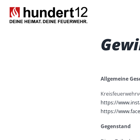
Zum
Inhalt
springen
Gewi
Allgemeine Ges
Kreisfeuerwehrve
https://www.ins
https://www.fac
Gegenstand