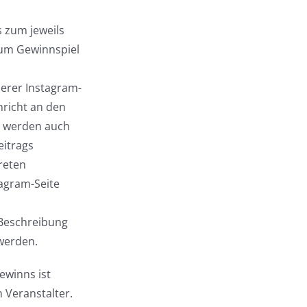
s zum jeweils
zum Gewinnspiel
serer Instagram-
richt an den
n werden auch
itrags
reten
tagram-Seite
Beschreibung
werden.
ewinns ist
 Veranstalter.