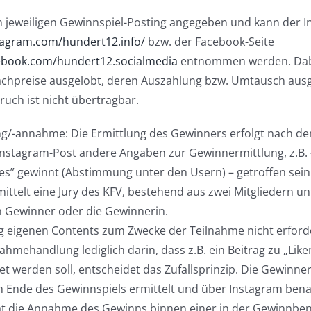
m jeweiligen Gewinnspiel-Posting angegeben und kann der I
tagram.com/hundert12.info/
bzw. der Facebook-Seite
ebook.com/hundert12.socialmedia
entnommen werden. Dab
achpreise ausgelobt, deren Auszahlung bzw. Umtausch ausg
uch ist nicht übertragbar.
g/-annahme: Die Ermittlung des Gewinners erfolgt nach de
 Instagram-Post andere Angaben zur Gewinnermittlung, z.B. 
es” gewinnt (Abstimmung unter den Usern) – getroffen sein
ittelt eine Jury des KFV, bestehend aus zwei Mitgliedern un
 Gewinner oder die Gewinnerin.
ung eigenen Contents zum Zwecke der Teilnahme nicht erford
ahmehandlung lediglich darin, dass z.B. ein Beitrag zu „Liken
t werden soll, entscheidet das Zufallsprinzip. Die Gewinne
 Ende des Gewinnspiels ermittelt und über Instagram benac
t die Annahme des Gewinns binnen einer in der Gewinnben