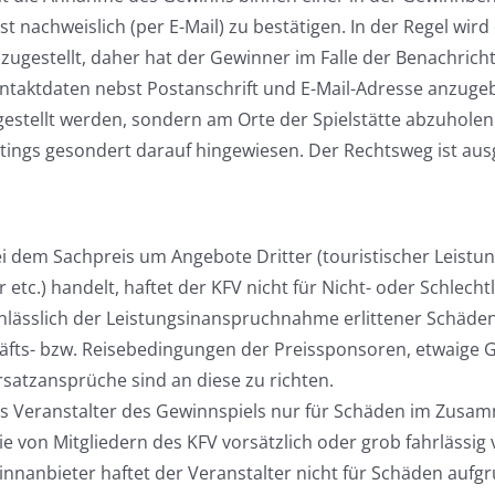
t nachweislich (per E-Mail) zu bestätigen. In der Regel wir
 zugestellt, daher hat der Gewinner im Falle der Benachrich
ntaktdaten nebst Postanschrift und E-Mail-Adresse anzugeb
estellt werden, sondern am Orte der Spielstätte abzuholen 
ings gesondert darauf hingewiesen. Der Rechtsweg ist aus
ei dem Sachpreis um Angebote Dritter (touristischer Leistun
 etc.) handelt, haftet der KFV nicht für Nicht- oder Schlecht
lässlich der Leistungsinanspruchnahme erlittener Schäden.
häfts- bzw. Reisebedingungen der Preissponsoren, etwaige 
satzansprüche sind an diese zu richten.
als Veranstalter des Gewinnspiels nur für Schäden im Zus
ie von Mitgliedern des KFV vorsätzlich oder grob fahrlässig
nnanbieter haftet der Veranstalter nicht für Schäden aufg