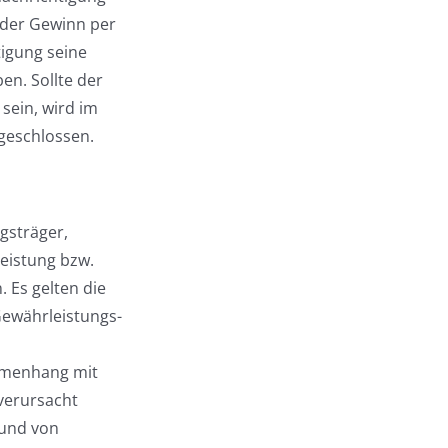
d der Gewinn per
tigung seine
en. Sollte der
sein, wird im
geschlossen.
gsträger,
leistung bzw.
 Es gelten die
Gewährleistungs-
ammenhang mit
 verursacht
rund von