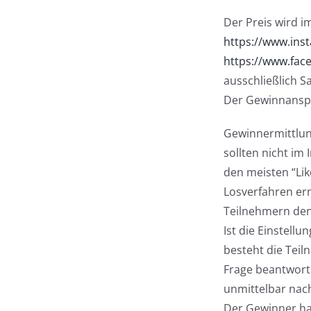
Der Preis wird i
https://www.ins
https://www.fac
ausschließlich S
Der Gewinnanspr
Gewinnermittlun
sollten nicht im
den meisten “Lik
Losverfahren erm
Teilnehmern den
Ist die Einstell
besteht die Teiln
Frage beantworte
unmittelbar nach
Der Gewinner ha