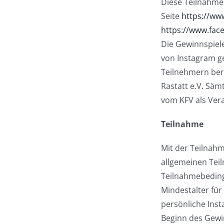
Diese Teilnahmeb
Seite
https://ww
https://www.fac
Die Gewinnspiele
von Instagram ge
Teilnehmern bere
Rastatt e.V. Sä
vom KFV als Vera
Teilnahme
Mit der Teilnah
allgemeinen Tei
Teilnahmebeding
Mindestalter für 
persönliche Ins
Beginn des Gewin