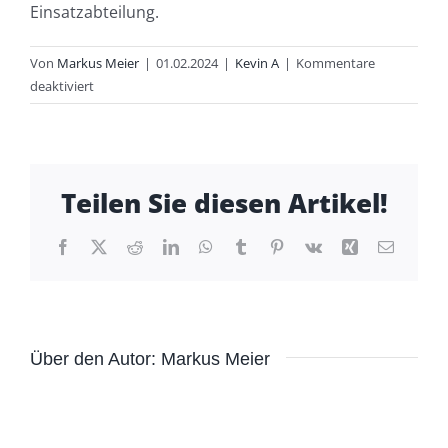
Einsatzabteilung.
Von
Markus Meier
|
01.02.2024
|
Kevin A
|
Kommentare
für
deaktiviert
Wie
laufen
die
Übungen
Teilen Sie diesen Artikel!
der
Jugendfeuerwehr
ab?
Facebook
X
Reddit
LinkedIn
WhatsApp
Tumblr
Pinterest
Vk
Xing
E-
Mail
Über den Autor:
Markus Meier