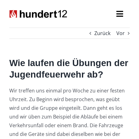
Zum
Inhalt
Toggl
springen
Navig
Zurück
Vor
Einsatzkräfte
Führungskräfte
Wie laufen die Übungen der
Spezialaufgaben
Jugendfeuerwehr ab?
Seniorenabteilung
Wir treffen uns einmal pro Woche zu einer festen
Uhrzeit. Zu Beginn wird besprochen, was geübt
Nachwuchs
wird und die Gruppe eingeteilt. Dann geht es los
und wir üben zum Beispiel die Abläufe bei einem
Verkehrsunfall oder einem Brand. Die Fahrzeuge
und die Geräte sind dabei dieselben wie bei der