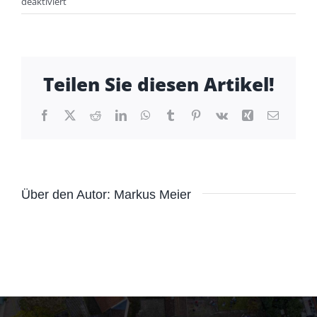
für
deaktiviert
Was
bringt
es,
zur
Teilen Sie diesen Artikel!
Feuerwehr
zu
gehen?
Facebook
X
Reddit
LinkedIn
WhatsApp
Tumblr
Pinterest
Vk
Xing
E-
Mail
Über den Autor:
Markus Meier