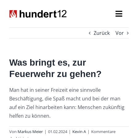
Zum
Inhalt
Toggl
springen
Navig
Zurück
Vor
Einsatzkräfte
Führungskräfte
Was bringt es, zur
Spezialaufgaben
Feuerwehr zu gehen?
Seniorenabteilung
Man hat in seiner Freizeit eine sinnvolle
Beschäftigung, die Spaß macht und bei der man
Nachwuchs
auf ein Ziel hinarbeiten kann: Menschen zukünftig
helfen zu können.
Von
Markus Meier
|
01.02.2024
|
Kevin A
|
Kommentare